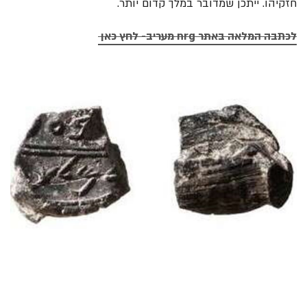
חזקיהו. ייתכן שמדובר במלך קדום יותר.
לכתבה המלאה באתר nrg מעריב- לחץ כאן