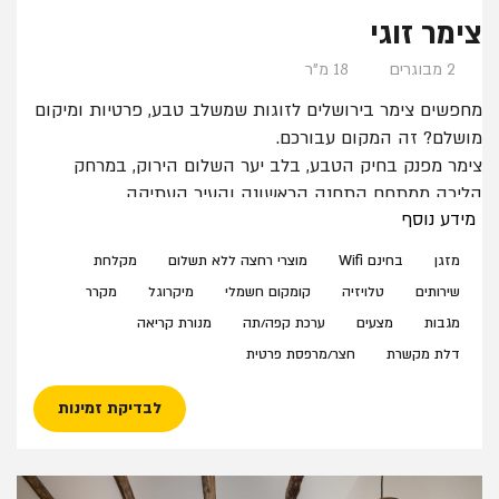
צימר זוגי
2 מבוגרים
18 מ"ר
מחפשים צימר בירושלים לזוגות שמשלב טבע, פרטיות ומיקום
מושלם? זה המקום עבורכם.
צימר מפנק בחיק הטבע, בלב יער השלום הירוק, במרחק
הליכה ממתחם התחנה הראשונה והעיר העתיקה.
מידע נוסף
הצימר כולל: מיטה זוגית אחת (ללא הפרדה), ארון בגדים,
שירותים ומקלחת פרטיים, מיני בר לשימוש עצמי, פינת קפה,
מזגן
בחינם Wifi
מוצרי רחצה ללא תשלום
מקלחת
חצר עם פינת ישיבה בכניסה לחדר. הצימר מותאם לשומרי
שירותים
טלויזיה
קומקום חשמלי
מיקרוגל
מקרר
שבת.
מגבות
מצעים
ערכת קפה/תה
מנורת קריאה
במתחם מטבח חוץ משותף לשימוש האורחים.
דלת מקשרת
חצר/מרפסת פרטית
לבדיקת זמינות