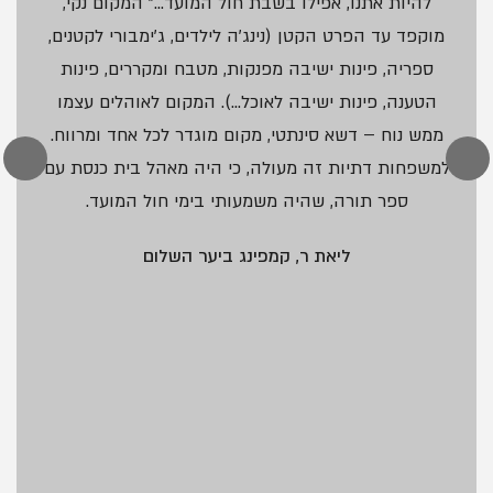
להיות אתנו, אפילו בשבת חול המועד…” המקום נקי,
מוקפד עד הפרט הקטן (נינג'ה לילדים, ג'ימבורי לקטנים,
ספריה, פינות ישיבה מפנקות, מטבח ומקררים, פינות
הטענה, פינות ישיבה לאוכל…). המקום לאוהלים עצמו
ממש נוח – דשא סינתטי, מקום מוגדר לכל אחד ומרווח.
למשפחות דתיות זה מעולה, כי היה מאהל בית כנסת עם
ספר תורה, שהיה משמעותי בימי חול המועד.
ליאת ר,
קמפינג ביער השלום