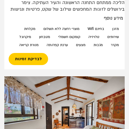
הליכה ממתחם התחנה הראשונה והעיר העתיקה. צימר
בירושלים לזוגות המחפשים שילוב של שקט, פרטיות ונגישות
מושלמת לאטרקציות המרכזיות בעיר.
מידע נוסף
הצימר מתאיםכולל: מיטה זוגית אחת (ללא הפרדה), שירותים
ומקלחת פרטיים, מטבחון עם מיני בר לשימוש עצמי, מיקרוגל
מזגן
בחינם Wifi
מוצרי רחצה ללא תשלום
מקלחת
ופינת קפה, חצר עם פינת ישיבה בכניסה לחדר. ניתן להוסיף
שירותים
טלויזיה
קומקום חשמלי
מטבחון
מיקרוגל
מיטת תינוק בתיאום מראש.
מקרר
מגבות
מצעים
ערכת קפה/תה
מנורת קריאה
במתחם מטבח חוץ משותף לשימוש הלנים. הצימר מותאם
לשומרי שבת.
לבדיקת זמינות