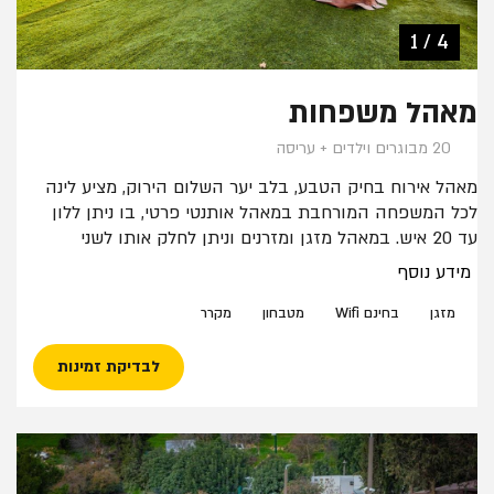
2 / 4
3 / 4
1 / 4
4 / 4
מאהל משפחות
20 מבוגרים וילדים + עריסה
מאהל אירוח בחיק הטבע, בלב יער השלום הירוק, מציע לינה
לכל המשפחה המורחבת במאהל אותנטי פרטי, בו ניתן ללון
עד 20 איש. במאהל מזגן ומזרנים וניתן לחלק אותו לשני
חללים באמצעות מחיצה.
מידע נוסף
לרשותכם מתקנים משותפים במתחם הכוללים: מטבחון
משותף עם מקרר, מקפיא, כיורים וכיריים חשמליות, עמדות
מזגן
בחינם Wifi
מטבחון
מקרר
להדלקת מנגלים, מתקני נינג'ה לילדים ולנוער, מקלחות ותאי
שירותים משותפים, ספסלים, שולחנות פיקניק ונקודות לטעינת
לבדיקת זמינות
טלפונים ניידים.