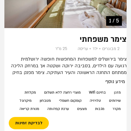
4 / 5
2 / 5
3 / 5
5 / 5
1 / 5
צימר משפחתי
2 מבוגרים + ילד + עריסה
25 מ"ר
צימר בירושלים למשפחות המחפשות חופשה ירושלמית
רגועה עם הילדים, בסביבה ירוקה ושקטה אך במרחק הליכה
ממתחם התחנה הראשונה והעיר העתיקה. צימר מפנק בחיק
הטבע, בלב יער השלום הירוק, מתאים לזוג עם ילד ותינוק
מידע נוסף
וכולל מיטה זוגית אחת (ללא הפרדה), מיטת חבר נפתחת,
ארון בגדים, פינת ישיבה עם שולחן וכסאות, שירותים ומקלחת
מזגן
בחינם Wifi
מוצרי רחצה ללא תשלום
מקלחת
פרטיים, מטבחון עם מיני בר לשימוש עצמי, פינת קפה, פינת
שירותים
טלויזיה
קומקום חשמלי
מטבחון
מיקרוגל
ישיבה בחצר כניסה או במרפסת פרטית.
מקרר
מגבות
מצעים
ערכת קפה/תה
מנורת קריאה
הצימרים מותאמים לשומרי שבת. במתחם מטבח חוץ משותף
לשימוש הלנים.
לבדיקת זמינות