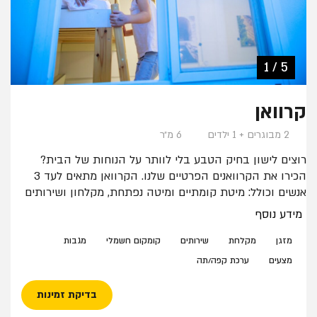
2 / 5
5 / 5
4 / 5
3 / 5
1 / 5
קרוואן
2 מבוגרים + 1 ילדים
6 מ״ר
רוצים לישון בחיק הטבע בלי לוותר על הנוחות של הבית?
הכירו את הקרוואנים הפרטיים שלנו. הקרוואן מתאים לעד 3
אנשים וכולל: מיטת קומתיים ומיטה נפתחת, מקלחון ושירותים
פרטיים, קומקום ופינת קפה.
מידע נוסף
ניתן להכניס לול במקום המיטה הנפתחת בתיאום מראש.
לאזור הקרוואנים פינת ישיבה משותפת עם ספסלי עץ
מזגן
מקלחת
שירותים
קומקום חשמלי
מגבות
ונדנדות.
מצעים
ערכת קפה/תה
בדיקת זמינות