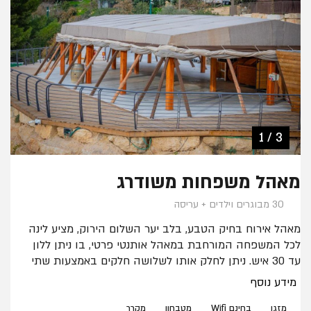
2 / 3
1 / 3
3 / 3
מאהל משפחות משודרג
30 מבוגרים וילדים + עריסה
מאהל אירוח בחיק הטבע, בלב יער השלום הירוק, מציע לינה
לכל המשפחה המורחבת במאהל אותנטי פרטי, בו ניתן ללון
עד 30 איש. ניתן לחלק אותו לשלושה חלקים באמצעות שתי
מחיצות.
מידע נוסף
בקרבת המאהל שירותים ומקלחות משותפים ומטבח חוץ עם
מקרר ופינות ישיבה. ניתן לתאם מראש לינה במאהל נגיש עם
מזגן
בחינם Wifi
מטבחון
מקרר