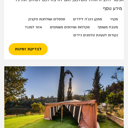
הציוד, ניתן לשכור מאתנו אוהלים ומזרנים. מתחם קמפינג יער
מידע נוסף
השלום מאובזר לחלוטין ובו מגוון מתקנים לשימושכם. שימו
לב: הבישול במטבח ביער הוא על כיריים חשמליות
מקרר
מתקן נינג'ה לילדים
ספסלים ושולחנות פיקניק
מטבח משותף
מקלחות ושירותים משותפים
אזור למנגל
נקודות לטעינת טלפונים ניידים
לבדיקת זמינות