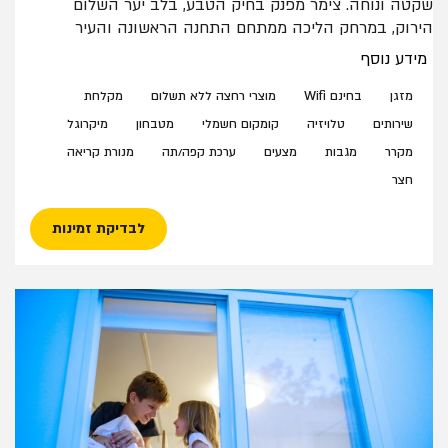
שקטה ונוחה. צימר מפנק בחיק הטבע, בלב יער השלום
הירוק, במרחק הליכה ממתחם התחנה הראשונה והעיר
העתיקה – מתאים לזוג עם שני ילדים ותינוק.
מידע נוסף
הצימר כולל שני חדרי שינה עם מיטות זוגיות (ללא הפרדה),
ארון בגדים בכל חדר, פינת ישיבה עם שולחן וכסאות, שירותים
מזגן
בחינם Wifi
מוצרי רחצה ללא תשלום
מקלחת
ומקלחת פרטיים, מטבחון עם מקרר (מיני בר לשימוש עצמי),
שירותים
טלויזיה
קומקום חשמלי
מטבחון
מיקרוגל
פינת קפה ופינת ישיבה בחצר. הצימרים מותאמים לשומרי
מקרר
מגבות
מצעים
ערכת קפה/תה
מנורת קריאה
שבת.
חצר
במתחם מטבח חוץ משותף לשימוש הלנים.
לבדיקת זמינות