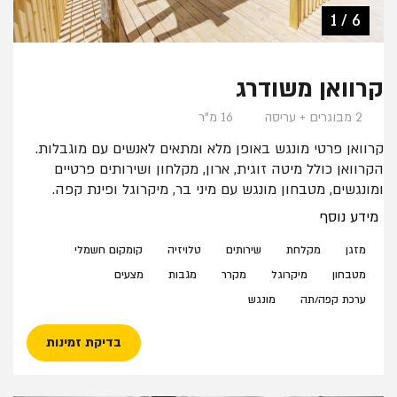
3 / 6
5 / 6
1 / 6
4 / 6
6 / 6
2 / 6
קרוואן משודרג
2 מבוגרים + עריסה
16 מ"ר
קרוואן פרטי מונגש באופן מלא ומתאים לאנשים עם מוגבלות.
הקרוואן כולל מיטה זוגית, ארון, מקלחון ושירותים פרטיים
ומונגשים, מטבחון מונגש עם מיני בר, מיקרוגל ופינת קפה.
ניתן להוסיף מיטת תינוק בתיאום מראש. לקרוואן חניה נגישה
מידע נוסף
צמודה ושביל מונגש עד לפתח הקרוואן.
מזגן
מקלחת
שירותים
טלויזיה
קומקום חשמלי
מטבחון
מיקרוגל
מקרר
מגבות
מצעים
ערכת קפה/תה
מונגש
בדיקת זמינות