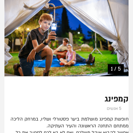
2 / 5
1 / 5
5 / 5
3 / 5
4 / 5
קמפינג
5 אנשים
חופשת קמפינג מושלמת ביער פסטורלי ושליו, במרחק הליכה
ממתחם התחנה הראשונה והעיר העתיקה.
אפשר להביא אוהל משלכם, ואם לא בא לכם לסחוב את כל