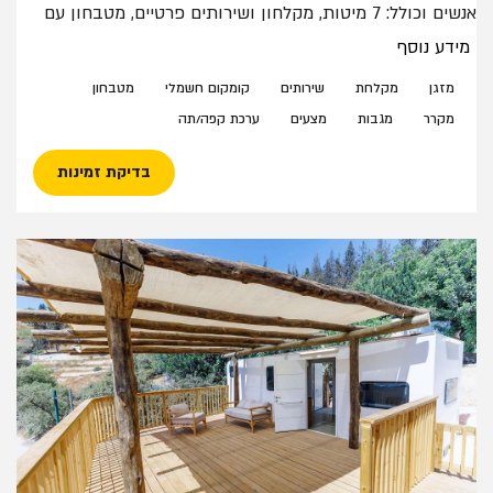
אנשים וכולל: 7 מיטות, מקלחון ושירותים פרטיים, מטבחון עם
מקרר, קומקום ופינת קפה. ניתן להכניס לול במקום אחת
מידע נוסף
המיטות הנפתחות בתיאום מראש.
לאזור הקרוואנים פינת ישיבה משותפת עם ספסלי עץ
מזגן
מקלחת
שירותים
קומקום חשמלי
מטבחון
ונדנדות.
מקרר
מגבות
מצעים
ערכת קפה/תה
בדיקת זמינות