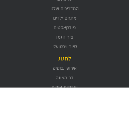
המדריכים שלנו
מתחם ילדים
פודקאסטים
ציר הזמן
סיור וירטואלי
לחגוג
אירועי בוטיק
בר מצווה
שבתות אירוח
כנסים
אירועי חברה
אודות
אודות עיר דוד