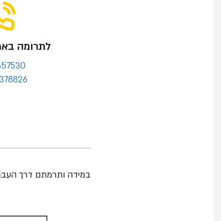
לתרומה באמ
457530
378826
במידה ותרמתם דרך העבר