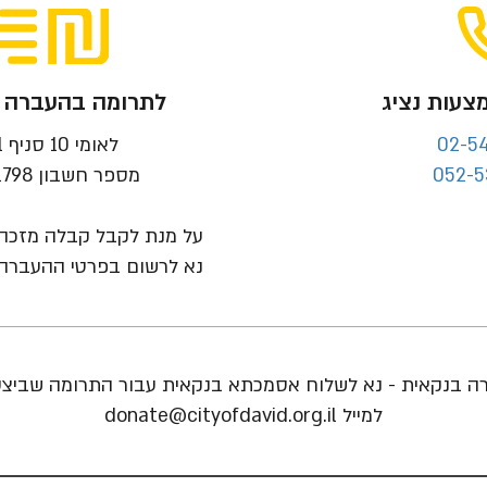
צעות נציג
לתרומה בהעברה 
02-5
לאומי 10 סניף 901
052-5
מספר חשבון 70021798
על מנת לקבל קבלה מזכה לפ
נא לרשום בפרטי ההעברה
ה בנקאית - נא לשלוח אסמכתא בנקאית עבור התרומה שביצעת
למייל
donate@cityofdavid.org.il