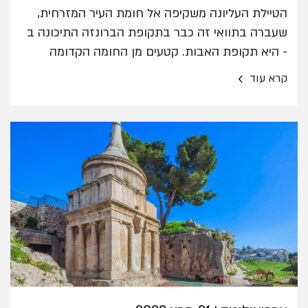
הטיילת העליונה משקיפה אל חומת העיר המזרחית,
שעברה בתוואי זה כבר בתקופת הברונזה התיכונה ב
- היא תקופת האבות. קטעים מן החומה הקדומה
ששוקמו המשיכו לשמש להגנת העיר עד סוף ימי הבית
›
קרא עוד
הראשון. בסוף המאה ה-8 נבנתה בצד זה חומה
נוספת, חיצונית, כדי להגן על השכונה החדשה שנוסדה
ממזרח לקו החומה הקדומה.