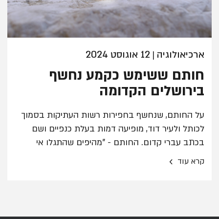
ארכיאולוגיה
12 אוגוסט 2024
|
חותם ששימש כקמע נחשף
בירושלים הקדומה
על החותם, שנחשף בחפירות רשות העתיקות בסמוך
לכותל ולעיר דוד, מופיעה דמות בעלת כנפיים ושם
בכתב עברי קדום. החותם - "מהיפים שהתגלו אי
פעם", שימש לחתימת מסמכים בידי בעל תפקיד בכיר
›
קרא עוד
במנהל של ממלכת יהודה