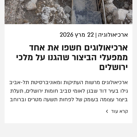
ארכיאולוגיה
22 מרץ 2026
|
ארכיאולוגים חשפו את אחד
ממפעלי הביצור שהגנו על מלכי
ירושלים
ארכיאולוגים מרשות העתיקות ומאוניברסיטת תל-אביב
גילו בעיר דוד שבגן לאומי סביב חומות ירושלים, תעלת
ביצור עצומה בעומק של לפחות תשעה מטרים וברוחב
של לא פחות מ-30 מטרים. לאורך 150 השנים
›
קרא עוד
האחרונות נעשו ניסיונות רבים לזהות את החפיר, וכעת
הוא נחשף לראשונה. החפיר נועד להגן על העיר
העליונה שבה שכנו המקדש והארמון, ולהפריד אותה