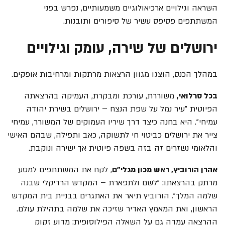
השראה וגילויים ארכיאולוגיים משמעותיים, נפרש בפני
המשתתפים פסיפס עשיר של סיפורים ותובנות.
ירושלים של שירה, עומק וגילויים
במהלך הכנס, הוצגו מגוון הרצאות מרתקות ומרחיבות אופקים.
בכל סרלואי,
משוררת, עורכת ומבקרת, העמיקה בהרצאתה
הפיוטית "עיר נמל על שפת הנצח – ירושלים בשירת יהודה
עמיחי". היא בחנה כיצד דרך שיריו העמוקים של המשורר, עמיחי
צייר את ירושלים כביטוי חי לתשוקה, כאב ותפילה, שבהם האישי
והלאומי נשזרים זה בזה בשפה פיוטית אך ישירה ונוקבת.
אהרן הורוביץ, ראש מכון מגלי"ם
, לקח את המשתתפים למסע
מרתק בהרצאתו: "לשם ולתפארת – המקדש הרדיקלי שבנה
שלמה המלך". הורוביץ תיאר את האתגרים בבניית בית המקדש
הראשון, ואת המאמץ האדיר שזיכה את שלמה בתהילת עולם.
ההרצאה עמדה גם על השאלה הפילוסופית: מדוע זקוק