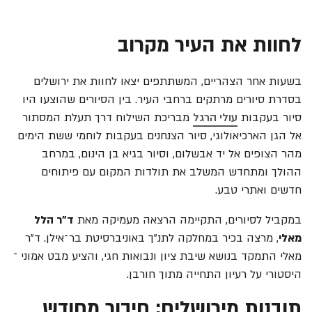
לחוות את העיר מקרוב
בשעות אחר הצהריים, המשתתפים יצאו לחוות את ירושלים
בסדרת סיורים מרתקים ברחבי העיר. בין הסיורים שהוצעו היו
סיור בעקבות
עולי הרגל
מבריכת השילוח דרך תעלת המסתור
אל הגן הארכיאולוגי, סיור הצנחנים בעקבות לוחמי ששת הימים
מהר הצופים אל יד אבשלום, וסיור בגיא בן הינום, במרחב
ההולך ומתחדש המשלב את תולדות המקום עם פיתוחים
חדשים ואתרי טבע.
במקביל לסיורים, התקיימה הרצאה מעמיקה מאת
ד"ר הלל
מאלי
, מרצה בכיר במחלקה לתנ"ך באוניברסיטת בר־אילן. ד"ר
מאלי התמקד בנושא שיבת ציון ונבואות חגי, והציע מבט אמוני ־
היסטורי על רעיון התחייה מתוך חורבן.
תובנות מירושלים: חיבור מחודש