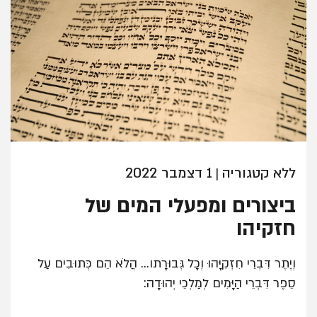
ללא קטגוריה
1 דצמבר 2022
|
ביצורים ומפעלי המים של
חזקיהו
וְיֶתֶר דִּבְרֵי חִזְקִיָּהוּ וְכָל גְּבוּרָתו... הֲלֹא הֵם כְּתוּבִים עַל
סֵפֶר דִּבְרֵי הַיָּמִים לְמַלְכֵי יְהוּדָה: