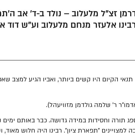
בינו אלעזר מנחם מלעלוב וע"ש דוד אב
נים ה'ת"ש-ה'תש"ה ( 1944-1949 ) תנאי הקיום היו קשים ביותר, ואביו הגיע למצ
ו"ר ר' שלמה גולדמן מזוויעהל).
פג תורה וחסידות במידה גדושה.
כבר באותם ימים ני
ה למצויינים "תפארת ציון". רבינו היה חלוש מאוד, ו