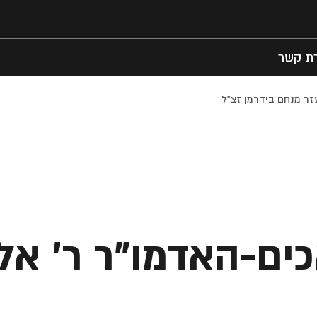
רת קשר
זר מנחם בידרמן זצ"ל
ים-האדמו"ר ר' אל