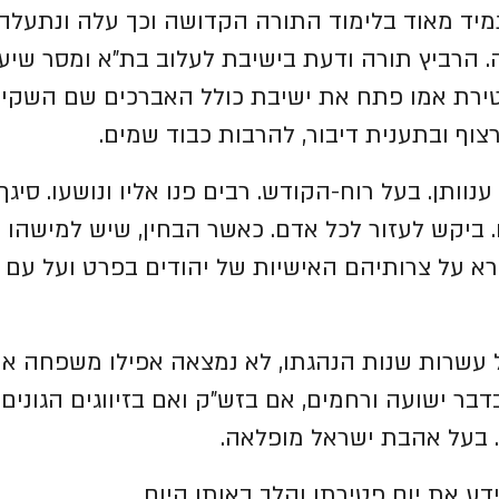
 התמיד מאוד בלימוד התורה הקדושה וכך עלה ונתעלה
. הרביץ תורה ודעת בישיבת לעלוב בת"א ומסר שיעו
רת אמו פתח את ישיבת כולל האברכים שם השקיע 
צוף ובתענית דיבור, להרבות כבוד שמים.
וותן. בעל רוח-הקודש. רבים פנו אליו ונושעו. סיגף
 ביקש לעזור לכל אדם. כאשר הבחין, שיש למישהו 
א על צרותיהם האישיות של יהודים בפרט ועל עם 
כל עשרות שנות הנהגתו, לא נמצאה אפילו משפחה א
ר ישועה ורחמים, אם בזש"ק ואם בזיווגים הגונים 
. בעל אהבת ישראל מופלאה.
דע את יום פטירתו והלך באותו היום