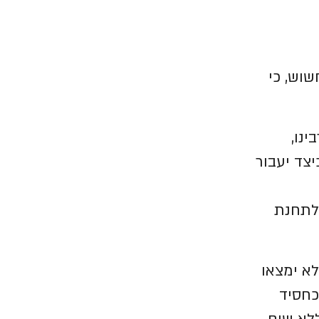
שוש, כי
נו,
יצד יעבור
לתחנת
א ימצאו
כחסיד