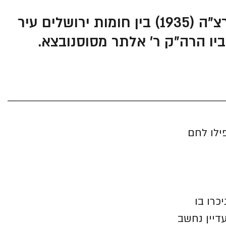
האדמו"ר הרב אלתר אלעזר מנחם בידרמן זצ"ל מלעלוב – נולד ב-ד' אב ה'תרצ"ה (1935) בין חומות ירושלים עיר
יו הרה"ק ר' אלתר מסוסנובצא.
ב שאפילו לחם
כרו בו
עדיין נחשב