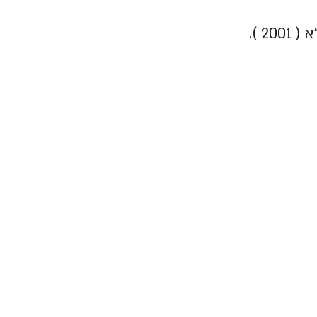
והודה למנהלי המוסדות ונפרד מהם על אף שמעולם לא נהג כך. נפטר ב-י"ד טבת ה'תשס"א ( 2001 ).