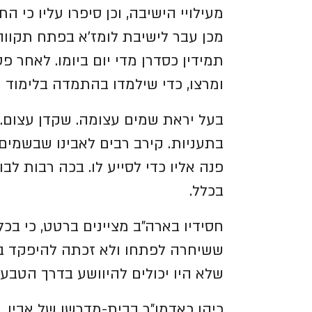
מעילויי הישיבה, וכן סיפרו עליו כי
מכן עבר לישיבת לומז'א בפתח תקווה
תמידין כסדרן מדי יום ביומו.
לאחר פטי
ומרצו, כדי שילמדו בהתמדה בלימוד ר
בעל יראת שמים עצומה. שקדן עצום. ענ
בתעניות. קירב רבים לאבינו שבשמים.
פנה אליו כדי לסייע לו.
בכה רבות לבור
בכלל.
חסידיו בארה"ב מציינים ברטט, כי ב
ששיחרה לפתחו ולא זכתה להיפקד בדב
שלא היו יכולים להיוושע בדרך הטבע
כיהן כאדמו"ר בבית-מדרשו של אביו. י