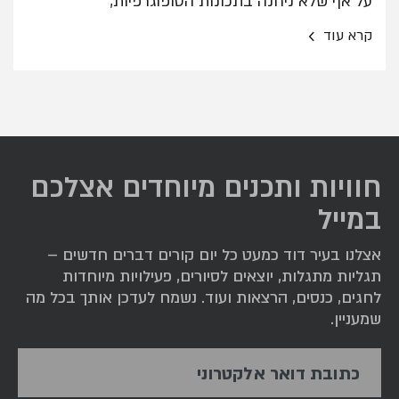
על אף שלא ניחנה בתכונות הטופוגרפיות,
האסטרטגיות והכלכליות הטובות ביותר. הגבעה
›
קרא עוד
נבחרה כמקום יישוב בשל סיבות אחדות והעיקרית
שבהן היא קרבתה למעיין הגיחון - מהגדולים
שבמעיינות הרי יהודה.
חוויות ותכנים מיוחדים אצלכם
במייל
אצלנו בעיר דוד כמעט כל יום קורים דברים חדשים –
תגליות מתגלות, יוצאים לסיורים, פעילויות מיוחדות
לחגים, כנסים, הרצאות ועוד. נשמח לעדכן אותך בכל מה
שמעניין.
כתובת דואר אלקטרוני