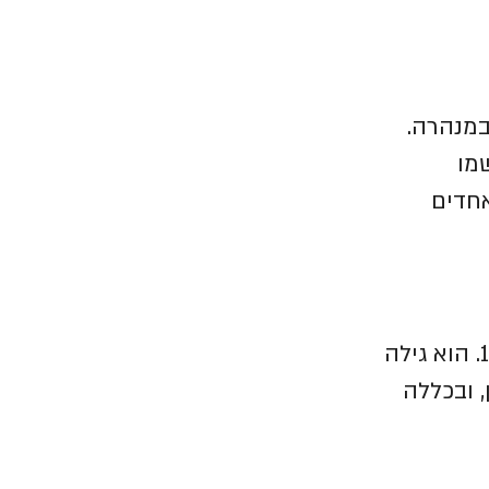
לזחול במנהרה.
מו
חדים
סר צ'רלס וורן, איש ה- PEF, היה החוקר הראשון שחפר בעיר דוד, בשנת 1867. הוא גילה
 ובכללה