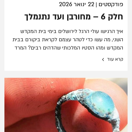
פודקסטים
22 ינואר 2026
|
חלק 6 – מחורבן ועד נתנמלך
איך הרגישו עולי הרגל לירושלים בימי בית המקדש
השני, מה עשו כדי לטהר עצמם לקראת ביקורם בבית
המקדש ומהו הסטיו המלכותי שהדהים רבים? המרד
ברומאים וחורבן בית המקדש השני, המטבע המיוחד
›
קרא עוד
שנמצא בחפירות, הביזנטים והמוסלמים הופכים את
ירושלים לעיר קדושה לשלוש הדתות, החומות של
סולימאן המפואר, החפירות בחניון גבעתי, הממצאים
האחרונים מעיר דוד ומי היה נתנמלך. האזנה נעימה!