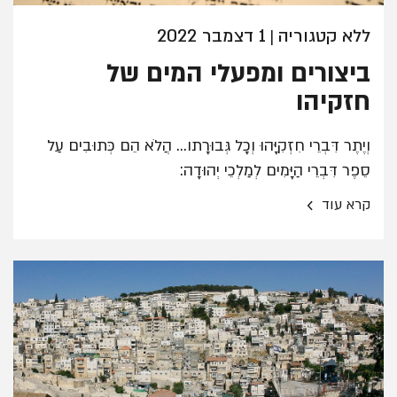
ללא קטגוריה
1 דצמבר 2022
|
ביצורים ומפעלי המים של
חזקיהו
וְיֶתֶר דִּבְרֵי חִזְקִיָּהוּ וְכָל גְּבוּרָתו... הֲלֹא הֵם כְּתוּבִים עַל
סֵפֶר דִּבְרֵי הַיָּמִים לְמַלְכֵי יְהוּדָה:
›
קרא עוד