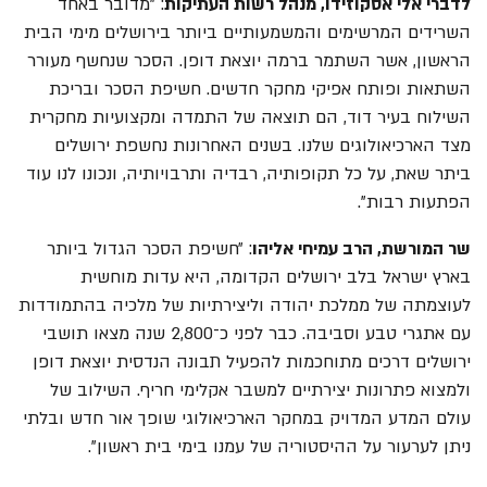
לדברי אלי אסקוזידו, מנהל רשות העתיקות
: "מדובר באחד
השרידים המרשימים והמשמעותיים ביותר בירושלים מימי הבית
הראשון, אשר השתמר ברמה יוצאת דופן. הסכר שנחשף מעורר
השתאות ופותח אפיקי מחקר חדשים. חשיפת הסכר ובריכת
השילוח בעיר דוד, הם תוצאה של התמדה ומקצועיות מחקרית
מצד הארכיאולוגים שלנו. בשנים האחרונות נחשפת ירושלים
ביתר שאת, על כל תקופותיה, רבדיה ותרבויותיה, ונכונו לנו עוד
הפתעות רבות".
שר המורשת, הרב עמיחי אליהו
: ״חשיפת הסכר הגדול ביותר
בארץ ישראל בלב ירושלים הקדומה, היא עדות מוחשית
לעוצמתה של ממלכת יהודה וליצירתיות של מלכיה בהתמודדות
עם אתגרי טבע וסביבה. כבר לפני כ־2,800 שנה מצאו תושבי
ירושלים דרכים מתוחכמות להפעיל תבונה הנדסית יוצאת דופן
ולמצוא פתרונות יצירתיים למשבר אקלימי חריף. השילוב של
עולם המדע המדויק במחקר הארכיאולוגי שופך אור חדש ובלתי
ניתן לערעור על ההיסטוריה של עמנו בימי בית ראשון".