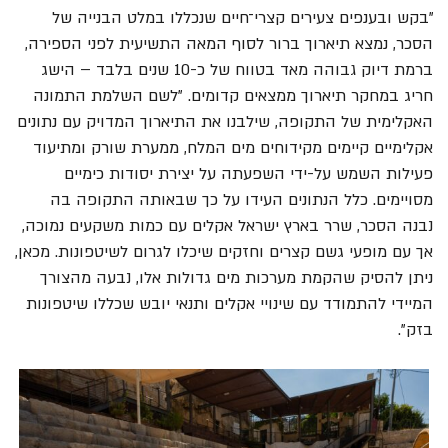
"בקש ובענפים צעירים קצרי־חיים שנכללו במלט הבנייה של
הסכר, נמצא תיארוך ברור לסוף המאה התשיעית לפני הספירה,
ברמת דיוק גבוהה מאד בטווח של כ-10 שנים בלבד – הישג
חריג במחקר תיארוך ממצאים קדומים. "לשם השלמת התמונה
האקלימית של התקופה, שילבנו את התיארוך המדויק עם נתונים
אקלימיים קיימים מקידוחים מים המלח, ממערת שורק ומתיעוד
פעילות השמש על-ידי השפעתה על יצירת יסודות כימיים
מסויימים. כלל הנתונים העידו על כך שבאותה התקופה בה
נבנה הסכר, שרר בארץ ישראל אקלים עם כמות משקעים נמוכה,
אך עם מופעי גשם קצרים וחזקים שיכלו לגרום לשיטפונות. מכאן,
ניתן להסיק שהקמת מערכות מים גדולות אלו, נבעה מהצורך
המיידי להתמודד עם שינויי אקלים ותנאי יובש שכללו שיטפונות
בזק".