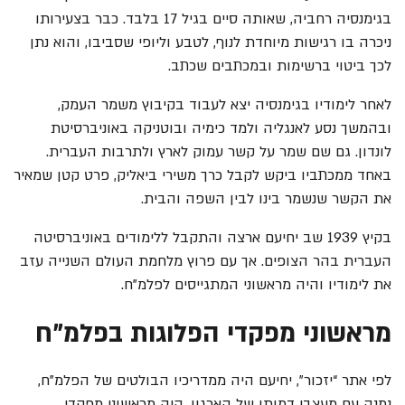
בגימנסיה רחביה, שאותה סיים בגיל 17 בלבד. כבר בצעירותו
ניכרה בו רגישות מיוחדת לנוף, לטבע וליופי שסביבו, והוא נתן
לכך ביטוי ברשימות ובמכתבים שכתב.
לאחר לימודיו בגימנסיה יצא לעבוד בקיבוץ משמר העמק,
ובהמשך נסע לאנגליה ולמד כימיה ובוטניקה באוניברסיטת
לונדון. גם שם שמר על קשר עמוק לארץ ולתרבות העברית.
באחד ממכתביו ביקש לקבל כרך משירי ביאליק, פרט קטן שמאיר
את הקשר שנשמר בינו לבין השפה והבית.
בקיץ 1939 שב יחיעם ארצה והתקבל ללימודים באוניברסיטה
העברית בהר הצופים. אך עם פרוץ מלחמת העולם השנייה עזב
את לימודיו והיה מראשוני המתגייסים לפלמ"ח.
מראשוני מפקדי הפלוגות בפלמ"ח
לפי אתר “יזכור”, יחיעם היה ממדריכיו הבולטים של הפלמ"ח,
נמנה עם מעצבי דמותו של הארגון, היה מראשוני מפקדי