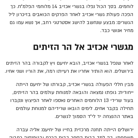
לוחמים. בסך הכול נפלו בגשרי אכזיב 14 מלוחמי הפלמ"ח. כך
הפכה פעולת גשרי אכזיב לאחד הפרקים הכואבים בזיכרון ליל
הגשרים: מבצע שנחשב להישג אסטרטגי רחב, אך נשא עמו גם
מחיר אנושי כבד.
מגשרי אכזיב אל הר הזיתים
לאחר שנפל בגשרי אכזיב, הובא יחיעם ויץ לקבורה בהר הזיתים
בירושלים. הוא הותיר אחריו את רעייתו רמה, את הוריו ושני אחיו.
מבין חללי הפעולה בגשרי אכזיב, קבורתו של יחיעם הייתה
ייחודית: גופתו נמצאה והובאה למנוחת עולמים בהר הזיתים,
בעוד שרידי 13 הלוחמים האחרים נאספו לאחר הפיצוץ ונקברו
תחילה בקבר אחים. לימים הובאו שרידיהם למנוחת עולמים
באתר ההנצחה יד לי"ד הסמוך לגשרים.
ירושלים הייתה תחנה מרכזית בחייו של יחיעם: אליה עברה
משפחתו, בה למד בבית הספר בבית הכרם ובגימנסיה רחביה,