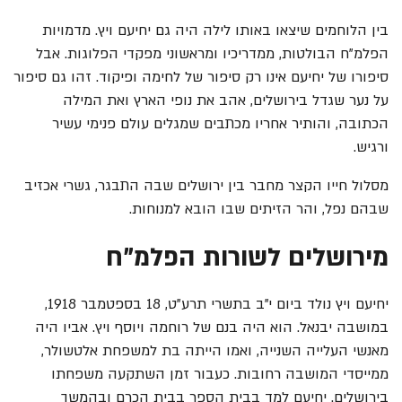
בין הלוחמים שיצאו באותו לילה היה גם יחיעם ויץ. מדמויות
הפלמ"ח הבולטות, ממדריכיו ומראשוני מפקדי הפלוגות. אבל
סיפורו של יחיעם אינו רק סיפור של לחימה ופיקוד. זהו גם סיפור
על נער שגדל בירושלים, אהב את נופי הארץ ואת המילה
הכתובה, והותיר אחריו מכתבים שמגלים עולם פנימי עשיר
ורגיש.
מסלול חייו הקצר מחבר בין ירושלים שבה התבגר, גשרי אכזיב
שבהם נפל, והר הזיתים שבו הובא למנוחות.
מירושלים לשורות הפלמ"ח
יחיעם ויץ נולד ביום י"ב בתשרי תרע"ט, 18 בספטמבר 1918,
במושבה יבנאל. הוא היה בנם של רוחמה ויוסף ויץ. אביו היה
מאנשי העלייה השנייה, ואמו הייתה בת למשפחת אלטשולר,
ממייסדי המושבה רחובות. כעבור זמן השתקעה משפחתו
בירושלים. יחיעם למד בבית הספר בבית הכרם ובהמשך