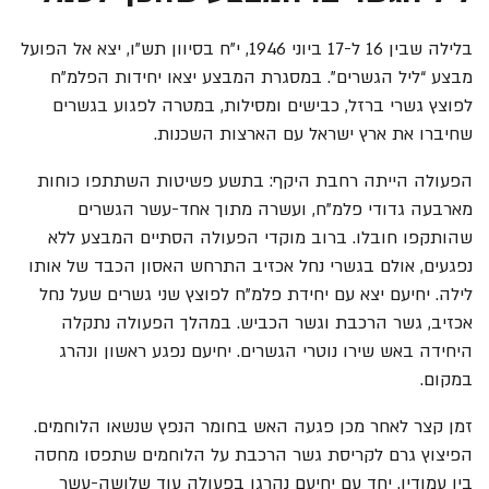
בלילה שבין 16 ל-17 ביוני 1946, י"ח בסיוון תש"ו, יצא אל הפועל
מבצע “ליל הגשרים”. במסגרת המבצע יצאו יחידות הפלמ"ח
לפוצץ גשרי ברזל, כבישים ומסילות, במטרה לפגוע בגשרים
שחיברו את ארץ ישראל עם הארצות השכנות.
הפעולה הייתה רחבת היקף: בתשע פשיטות השתתפו כוחות
מארבעה גדודי פלמ"ח, ועשרה מתוך אחד-עשר הגשרים
שהותקפו חובלו. ברוב מוקדי הפעולה הסתיים המבצע ללא
נפגעים, אולם בגשרי נחל אכזיב התרחש האסון הכבד של אותו
לילה. יחיעם יצא עם יחידת פלמ"ח לפוצץ שני גשרים שעל נחל
אכזיב, גשר הרכבת וגשר הכביש. במהלך הפעולה נתקלה
היחידה באש שירו נוטרי הגשרים. יחיעם נפגע ראשון ונהרג
במקום.
זמן קצר לאחר מכן פגעה האש בחומר הנפץ שנשאו הלוחמים.
הפיצוץ גרם לקריסת גשר הרכבת על הלוחמים שתפסו מחסה
בין עמודיו. יחד עם יחיעם נהרגו בפעולה עוד שלושה-עשר