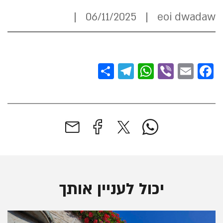
06/11/2025
eoi dwadaw
S
Te
W
Vi
E
Fa
ha
le
ha
be
m
ce
re
gr
ts
r
ail
b
a
A
oo
m
p
k
p
יכול לעניין אותך