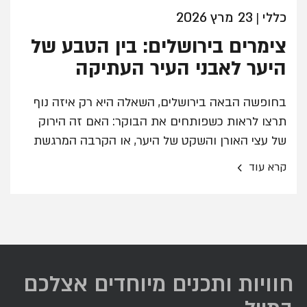
כללי
23 מרץ 2026
|
צימרים בירושלים: בין הטבע של
היער לאבני העיר העתיקה
בחופשה הבאה בירושלים, השאלה היא רק איזה נוף
תרצו לראות כשפותחים את הבוקר: האם זה הירוק
של עצי האורן והשקט של היער, או הקרבה המרגשת
לאבני הכותל ולסמטאות ההיסטוריות? מתחמי הלינה
›
קרא עוד
ביער השלום והצימרים בירושלים בעיר דוד מאפשרים
לבחור את החוויה הירושלמית המדויקת עבורכם.
חוויות ותכנים מיוחדים אצלכם