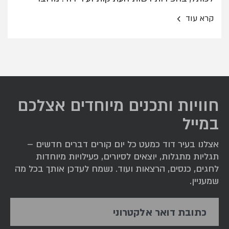
בכתובת בכתב יתדות על גבי חרס זעיר, המספרת על
›
קרא עוד
עיכוב בתשלום של ממלכת יהודה לאימפריה האשורית.
אחד מכיווני המחקר שנבחנים: מרד מיסים, כדוגמת זה
המוכר מהתיאור המקראי על מרד חזקיהו בסנחריב
מלך אשור.
חוויות ותכנים מיוחדים אצלכם
במייל
אצלנו בעיר דוד כמעט כל יום קורים דברים חדשים –
תגליות מתגלות, יוצאים לסיורים, פעילויות מיוחדות
לחגים, כנסים, הרצאות ועוד. נשמח לעדכן אותך בכל מה
שמעניין.
כתובת דואר אלקטרוני