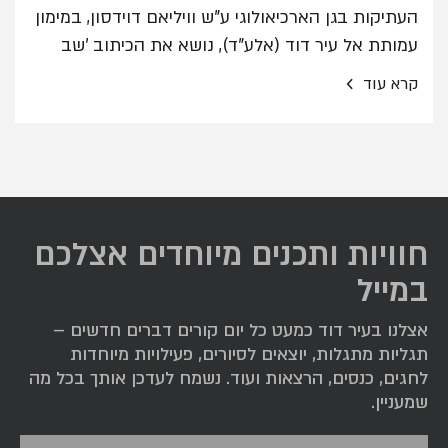
העתיקות בגן הארכיאולוגי ע"ש וויליאם דוידסון, במימון
עמותת אל עיר דוד (אלע"ד), נושא את הכיתוב 'שב
לחר ישראל', (שנה ב' לחירות ישראל), ובצידו השני
›
קרא עוד
מופיעים עץ תמר והמילה 'ירושלים'. מדובר במטבע
היחיד מתקופת מרד בר כוכבא הנושא את השם
ירושלים, אשר התגלה בתחומי העיר הקדומה.
חוויות ותכנים מיוחדים אצלכם
במייל
אצלנו בעיר דוד כמעט כל יום קורים דברים חדשים –
תגליות מתגלות, יוצאים לסיורים, פעילויות מיוחדות
לחגים, כנסים, הרצאות ועוד. נשמח לעדכן אותך בכל מה
שמעניין.