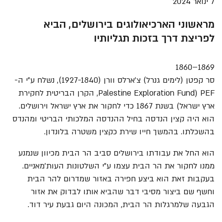
7 ינואר 2024
מראשוני הארכיאולוגים בירושלים, הביא
לפריצת דרך בזכות תגליותיו
1860
–
1869
סר קפטן (לימים גנרל) צ'ארלס וורן (1927-1840), נשלח ע"י ה-
PEF (Palestine Exploration Fund, הקרן הבריטית לחקירת
ארץ ישראל) בשנת 1867 כדי לחקור את ארץ ישראל וירושלים.
הוא היה קצין הנדסה בחיל ההנדסה המלכותי הבריטי ומהנדס
בהשכלתו. בהמשך חייו שירת כקצין משטרה בלונדון.
הוא החל את עבודתו בירושלים סביב הר הבית מכיוון שנמנע
ממנו לחקור את הר הבית עצמו ע"י השלטונות העות'מאניים.
בעקבות זאת הוא ביצע חפירה באזור שמדרום להר הבית
וחשף שם ביצור מסיבי דבר שהביא אותו לבדוק את אזור
הגבעה שלמרגלות הר הבית, המכונה היום גבעת עיר דוד.