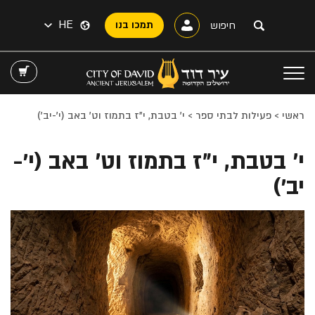
HE
תמכו בנו
ראשי
>
פעילות לבתי ספר
>
י׳ בטבת, י״ז בתמוז וט׳ באב (י'-יב')
י׳ בטבת, י״ז בתמוז וט׳ באב (י'-
יב')