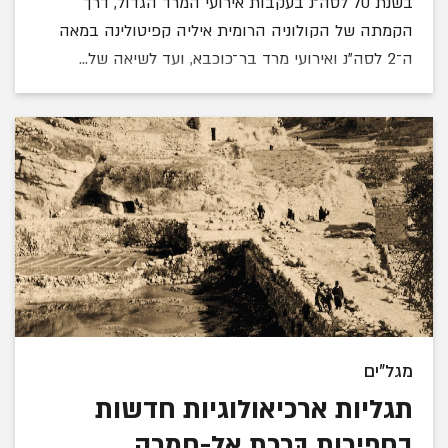
בשנת 70 לסה״נ בעקבות אירועי המרד הגדול, דרך
הקמתה של הקולוניה הרומית איליה קפיטולינה במאה
ה־2 לסה״נ ואירועי מרד בר־כוכבא, ועד לשיאה של...
מגל"ים
תגליות ארכיאולוגיות חדשות
בחפירות בִּּרכת אל-חמרה