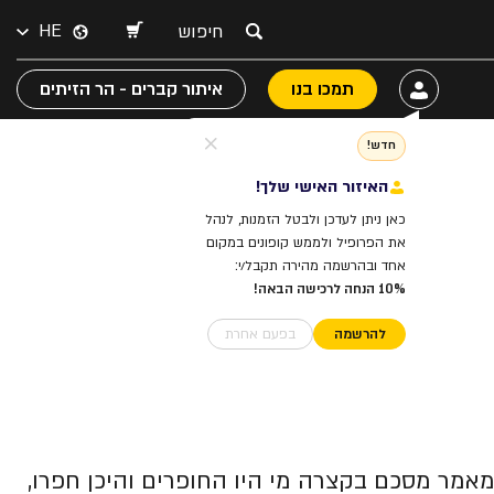
HE
תמכו בנו
איתור קברים - הר הזיתים
חדש!
האיזור האישי שלך!
כאן ניתן לעדכן ולבטל הזמנות, לנהל
את הפרופיל ולממש קופונים במקום
אחד ובהרשמה מהירה תקבל/י:
10% הנחה לרכישה הבאה!
להרשמה
בפעם אחרת
סק בסיכום תולדות החפירות הארכיאולוגיות שהתקיימו ב'עיר דוד' בין השנים 1867-2007. המאמר מסכם בקצרה מי היו החופרים והיכן חפרו,