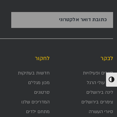
כתובת דואר אלקטרוני
לבקר
לחקור
סיורים ופעילויות
חדשות בעתיקות
הפעל/כבה ניגודיות גבוהה
דרך עולי הרגל
מכון מגלי״ם
לינה בירושלים
סרטונים
צימרים בירושלים
המדריכים שלנו
סיורי העשרה
מתחם ילדים