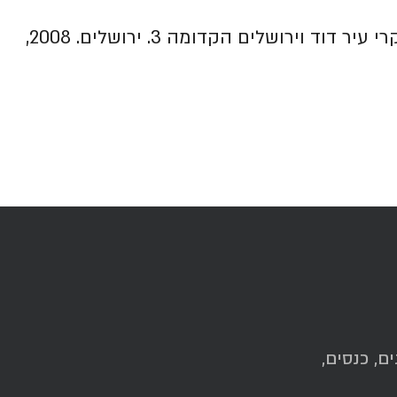
תולדות החפירות הארכיאולוגיות ב'עיר דוד' 1867-2007. רוני רייך ואלי שוקרון. בתוך א' מירון, עורך. מחקרי עיר דוד וירושלים הקדומה 3. ירושלים. 2008,
ם, כנסים,