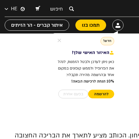
HE
תמכו בנו
איתור קברים - הר הזיתים
חדש!
האיזור האישי שלך!
כאן ניתן לעדכן ולבטל הזמנות, לנהל
את הפרופיל ולממש קופונים במקום
אחד ובהרשמה מהירה תקבל/י:
10% הנחה לרכישה הבאה!
להרשמה
בפעם אחרת
לתה בחפירות רוני רייך ואלי שוקרון בין 1995-2010 ליד מעיין הגיחון. הכותב מציע לתארך את הבריכה החצובה