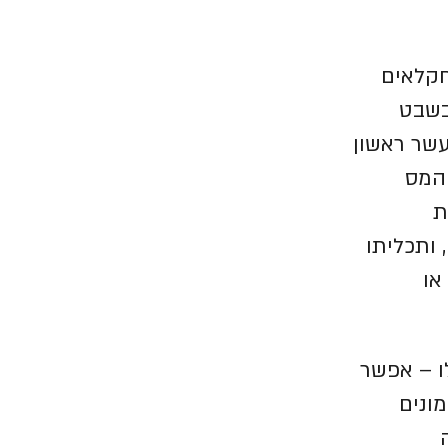
חקלאים
בשבט
שר ראשון
המס
ת
ותכליתו
או
ו – אפשר
מונים