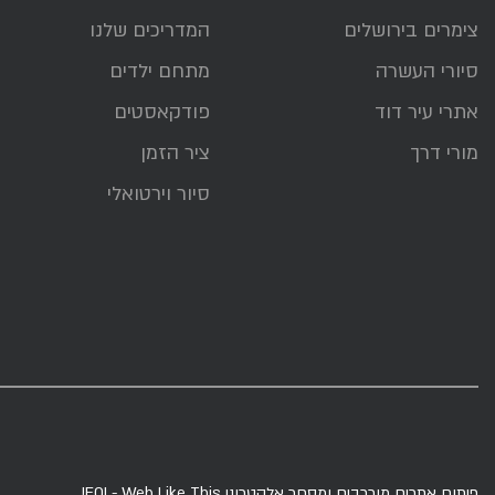
צימרים בירושלים
המדריכים שלנו
סיורי העשרה
מתחם ילדים
אתרי עיר דוד
פודקאסטים
מורי דרך
ציר הזמן
סיור וירטואלי
פיתוח אתרים מורכבים ומסחר אלקטרוני
EOI - Web Like This!