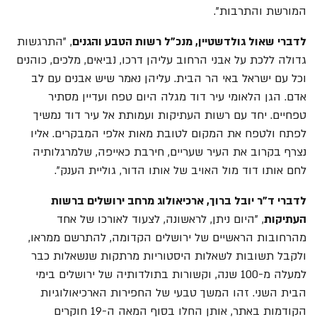
המורשת והתרבות".
לדברי שאול גולדשטיין, מנכ"ל רשות הטבע והגנים
, "התרגשות
גדולה ללכת על אבני הרחוב עליהן דרכו, נביאים, מלכים, כוהנים
וכל עם ישראל באי הר הבית. עליהן נאמר שיש אבנים עם לב
אדם. הגן הלאומי עיר דוד מגלה היום טפח ועדיין מסתיר
טפחיים. יחד עם רשות העתיקות ועמותת אל עיר דוד נמשיך
לפתח ולטפח את המקום לטובת מאות אלפי המבקרים. אליו
נצרף בקרוב את העיר שעריים, חירבת כאייפה, שלמרגלותיה
לחם אותו דוד מול האויב של אותו הדור, גוליית הענק".
לדברי ד"ר יובל ברוך, ארכיאולוג מרחב ירושלים ברשות
העתיקות
, "היום ניתן, לראשונה, לצעוד לאורכו של אחד
מהרחובות הראשיים של ירושלים הקדומה, להתרשם ממראו,
ולקבל תשובות לשאלות היסטוריות מרתקות שנשאלות כבר
למעלה מ-100 שנה, וקשורות בתולדותיה של ירושלים בימי
הבית השני. זהו המשך טבעי של החפירות הארכיאולוגיות
הקודמות באתר, אותן החלו בסוף המאה ה-19 חוקרים