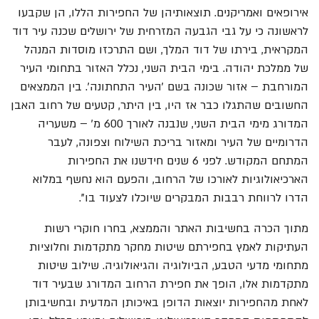
אירופאים ואמריקנים. תוצאותיהן של החפירות הללו, הן שקבעו
לראשונה כי על גבי הגבעה המזרחית של ירושלים שכנה עיר דוד
המקראית, בירתו של דוד המלך, ושם התרכזו מוסדות המנהל
של ממלכת יהודה. בימי הבית השני, נכלל האזור בתחומי העיר
המורחבת – אזור שכונה בשם 'העיר התחתונה'. בין הממצאים
החשובים שהתגלו כבר אז היו, בין היתר, קטעים של רחוב האבן
המדורג מימי הבית השני, שנבנה לאורך 600 מ' – משעריה
הדרומיים של העיר ומאזור בריכת השילוח וצפונה, לעבר
המתחם המקודש. לפני 6 שנים חידשנו את החפירות
הארכיאולוגיות לאורכו של הרחוב, והפעם הוא נחשף במלוא
הדרו לרווחת רבבות המבקרים שיוכלו לצעוד בו".
מתוך הכרה בחשיבות האתר והממצא, בחרו חוקרי רשות
העתיקות לאמץ בחפירתם שיטות מחקר מתקדמות וחלוציות
מתחומי מדעי הטבע, הביולוגיה והגיאולוגיה. שילוב שיטות
מתקדמות אלו, הופך את חפירת הרחוב המדורג שבעיר דוד
לאחת מהחפירות יוצאות הדופן באיכותן המדעית ובחשיבותן