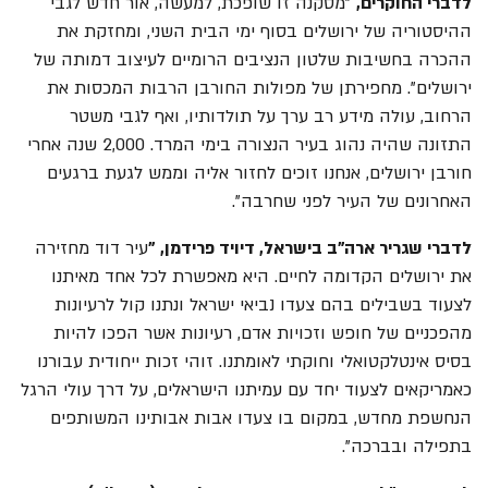
לדברי החוקרים,
"מסקנה זו שופכת, למעשה, אור חדש לגבי
ההיסטוריה של ירושלים בסוף ימי הבית השני, ומחזקת את
ההכרה בחשיבות שלטון הנציבים הרומיים לעיצוב דמותה של
ירושלים". מחפירתן של מפולות החורבן הרבות המכסות את
הרחוב, עולה מידע רב ערך על תולדותיו, ואף לגבי משטר
התזונה שהיה נהוג בעיר הנצורה בימי המרד. 2,000 שנה אחרי
חורבן ירושלים, אנחנו זוכים לחזור אליה וממש לגעת ברגעים
האחרונים של העיר לפני שחרבה".
לדברי שגריר ארה"ב בישראל, דיויד פרידמן, "
עיר דוד מחזירה
את ירושלים הקדומה לחיים. היא מאפשרת לכל אחד מאיתנו
לצעוד בשבילים בהם צעדו נביאי ישראל ונתנו קול לרעיונות
מהפכניים של חופש וזכויות אדם, רעיונות אשר הפכו להיות
בסיס אינטלקטואלי וחוקתי לאומתנו. זוהי זכות ייחודית עבורנו
כאמריקאים לצעוד יחד עם עמיתנו הישראלים, על דרך עולי הרגל
הנחשפת מחדש, במקום בו צעדו אבות אבותינו המשותפים
בתפילה ובברכה".