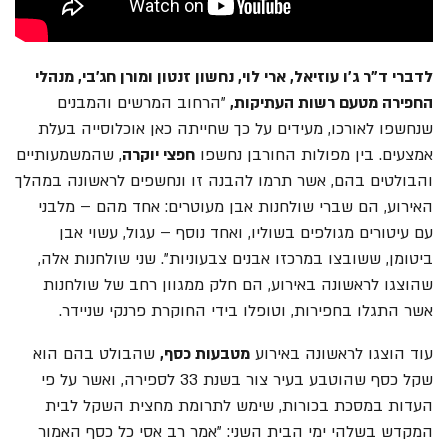
לדברי ד"ר ג'ו עוזיאל, ארי לוי, נחשון זנטון ומורן חג'בי, מנהלי
החפירה מטעם רשות העתיקות,
"הרחוב המרשים והמבנים
שנחשפו לאורכו, מעידים על כך שחייתה כאן אוכלוסייה בעלת
אמצעים. בין מפולות החורבן נחשפו
חפצי יוקרה
, שהמשמעותיים
והבולטים בהם, אשר תרמו להבנה זו ונחשפים לראשונה במהלך
האירוע, הם שברי שולחנות אבן מעוטרים: אחד מהם – מלבני
עם עיטורים מגולפים בשוליו, ואחד נוסף – עגול, עשוי אבן
ביטומן, ששובצו במרכזו אבנים צבעוניות". שני שולחנות אלה,
שהוצגו לראשונה באירוע, הם חלק ממגוון רחב של שולחנות
אשר התגלו בחפירות, וטופלו בידי החוקרת פרנקי שניידר.
עוד הוצגו לראשונה באירוע
מטבעות כסף,
שהבולט בהם הוא
שקל כסף שהוטבע בעיר צור בשנת 33 לספירה, ואשר על פי
העדות במסכת בכורות, שימש לתרומת מחצית השקל לבית
המקדש בשלהי ימי הבית השני:
"
אמר רב אסי כל כסף האמור