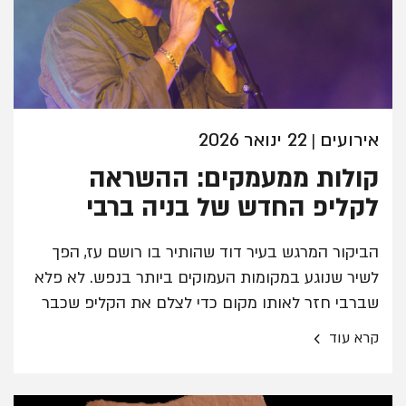
אירועים
22 ינואר 2026
|
קולות ממעמקים: ההשראה
לקליפ החדש של בניה ברבי
הביקור המרגש בעיר דוד שהותיר בו רושם עז, הפך
לשיר שנוגע במקומות העמוקים ביותר בנפש. לא פלא
שברבי חזר לאותו מקום כדי לצלם את הקליפ שכבר
הפך ללהיט: "אין עוד מקום בירושלים שנראה ככה, זה
›
קרא עוד
מפעים אותך. הדרך שלי במוזיקה זה משהו שיכול
לחבר"