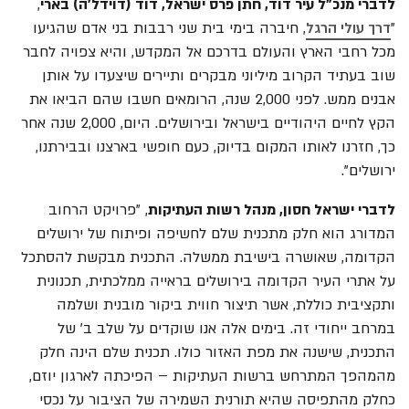
לדברי מנכ"ל עיר דוד, חתן פרס ישראל, דוד (דוידל'ה) בארי
,
"
דרך עולי הרגל
, חיברה בימי בית שני רבבות בני אדם שהגיעו
מכל רחבי הארץ והעולם בדרכם אל המקדש, והיא צפויה לחבר
שוב בעתיד הקרוב מיליוני מבקרים ותיירים שיצעדו על אותן
אבנים ממש. לפני 2,000 שנה, הרומאים חשבו שהם הביאו את
הקץ לחיים היהודיים בישראל ובירושלים. היום, 2,000 שנה אחר
כך, חזרנו לאותו המקום בדיוק, כעם חופשי בארצנו ובבירתנו,
ירושלים".
לדברי ישראל חסון, מנהל רשות העתיקות
, "פרויקט הרחוב
המדורג הוא חלק מתכנית שלם לחשיפה ופיתוח של ירושלים
הקדומה, שאושרה בישיבת ממשלה. התכנית מבקשת להסתכל
על אתרי העיר הקדומה בירושלים בראייה ממלכתית, תכנונית
ותקציבית כוללת, אשר תיצור חווית ביקור מובנית ושלמה
במרחב ייחודי זה. בימים אלה אנו שוקדים על שלב ב' של
התכנית, שישנה את מפת האזור כולו. תכנית שלם הינה חלק
מהמהפך המתרחש ברשות העתיקות – הפיכתה לארגון יוזם,
כחלק מהתפיסה שהיא תורנית השמירה של הציבור על נכסי