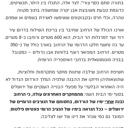
בתורה סתם כסף צורי
"
. לצד אלה, התגלו בין היתר, תכשיטים,
כדוגמת טבעת משובצת אבן יקרה שנחשפה בתוך מקווה
טהרה, וכלי חרס ובקבוקונים ששימשו לאגירת בשמים או שמנים.
אורכו הכולל של הרחוב שחיבר בין בריכת השילוח בדרום עיר
דוד ועד למרגלות הר הבית, הוא 600 מטרים ורוחבו כ-8 מטרים.
עד כה נחשף חלקו הדרומי של הרחוב באורך כולל של כ-350
מטרים. הרחוב המפואר רוצף בלוחות אבן גדולים – כמקובל
בבניה מונומנטאלית ברחבי האימפריה הרומית.
חשיפת הרחוב שילבה שיטות מחקר מתקדמות וחלוציות,
שתוצאותיהן חיזקו את ההבנה שלפיה המלך הורדוס הגדול לא
היה האחראי הבלעדי על מפעלי הבנייה הענקיים של ירושלים
בסוף ימי הבית השני:
מהמחקרים האחרונים עולה, כי הרחוב
נבנה
אחרי
ימיו של הורדוס, בחסותם של הנציבים הרומיים של
ירושלים – ככל הנראה בימיו של הנציב הרומי פונטיוס פילטוס
,
המוכר גם כמי שגזר את דינו של ישו לצליבה.