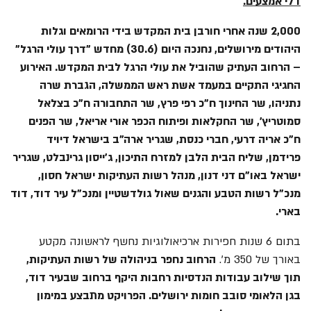
דלי אמצעים.
2,000 שנה אחרי חורבן בית המקדש בידי הרומאים וגלות
היהודים מירושלים, נחנכה היום (30.6) מחדש "דרך עולי הרגל"
– הרחוב העתיק שהוביל את עולי הרגל לבית המקדש. האירוע
החגיגי התקיים במעמד אשת ראש הממשלה, הגברת שרה
נתניהו, שר החינוך ח"כ רפי פרץ, שר התחבורה ח"כ בצלאל
סמוטריץ', שר החקלאות ופיתוח הכפר אורי אריאל, שר הפנים
ח"כ אריה דרעי, חברי כנסת, שגריר ארה"ב בישראל דיויד
פרידמן, שליח הבית הלבן למזרח התיכון, ג'ייסון גרינבלט, שגריר
ישראל באו"ם דני דנון, מנהל רשות העתיקות ישראל חסון,
מנכ"ל רשות הטבע והגנים שאול גולדשטיין ומנכ"ל עיר דוד, דוד
בארי.
בתום 6 שנות חפירות ארכיאולוגיות נחשף לראשונה מקטע
באורך של 350 מ'.
הרחוב נחפר בניהולה של רשות העתיקות,
תוך שילוב עבודות הנדסיות רחבות היקף ברחוב שבעיר דוד,
בגן הלאומי סובב חומות ירושלים. הפרויקט מתבצע במימון