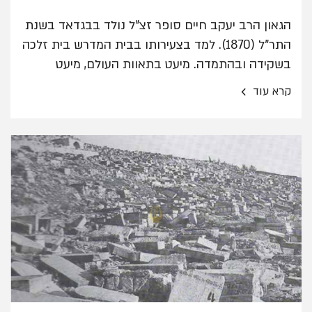
הגאון הרב יעקב חיים סופר זצ"ל נולד בבגדאד בשנת
התר"ל (1870). למד בצעירותו בבית המדרש בית זלכה
בשקידה ובהתמדה. מיעט בתאוות העולם, מיעט
בשיחה ובשינה. היה גאון בנגלה ובנסתר.
›
קרא עוד