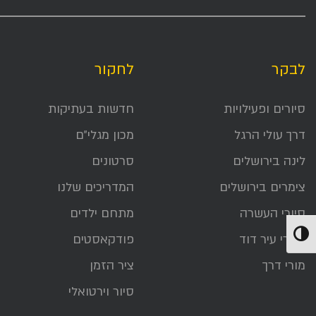
לבקר
לחקור
סיורים ופעילויות
חדשות בעתיקות
דרך עולי הרגל
מכון מגלי״ם
לינה בירושלים
סרטונים
צימרים בירושלים
המדריכים שלנו
סיורי העשרה
מתחם ילדים
הפעל/כבה ניגודיות גבוהה
אתרי עיר דוד
פודקאסטים
מורי דרך
ציר הזמן
סיור וירטואלי