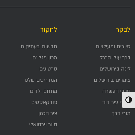
לבקר
לחקור
סיורים ופעילויות
חדשות בעתיקות
דרך עולי הרגל
מכון מגלי״ם
לינה בירושלים
סרטונים
צימרים בירושלים
המדריכים שלנו
סיורי העשרה
מתחם ילדים
הפעל/כבה ניגודיות גבוהה
אתרי עיר דוד
פודקאסטים
מורי דרך
ציר הזמן
סיור וירטואלי