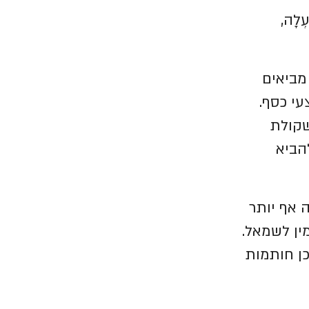
עְלָה,
מביאים
י כסף.
שקולת
הביא
 אף יותר
ין לשמאל.
ן חותמות