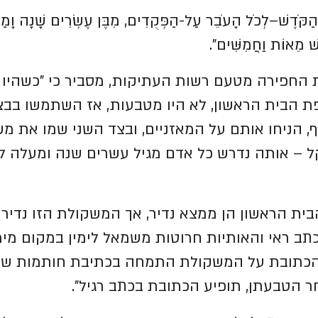
ל הַקֹּדֶשׁ–לְכֹל הָעֹבֵר עַל-הַפְּקֻדִים, מִבֶּן עֶשְׂרִים שָׁנָה וָמַ
ׁ מֵאוֹת וַחֲמִשִּׁים".
את החפירה מטעם רשות העתיקות, מסביר כי "כשהיו 
הבית הראשון, לא היו מטבעות, אז השתמשו בבצע
 הניחו אותם על המאזניים, ובצד השני שמו את מ
 – אותה נדרש כל אדם מגיל עשרים שנה ומעלה ל
בית הראשון הן ממצא נדיר, אך המשקולת הזו נדירה
תב ראי והאותיות חרוטות משמאל לימין במקום מימ
הכתובת על המשקולת התמחה בכתיבת חותמות שכ
 הטבעתן, תופיע הכתובת בכתב רגיל".