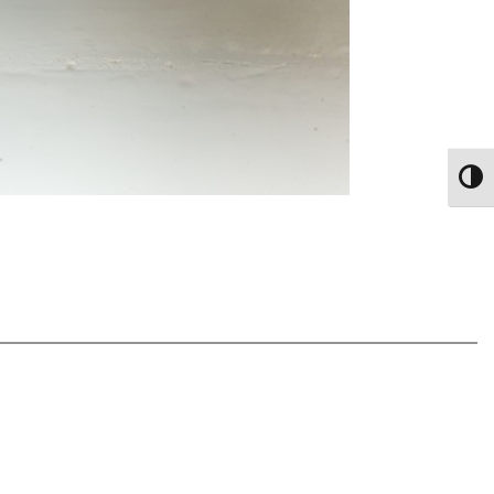
הפעל/כבה ניגודיות גבוהה