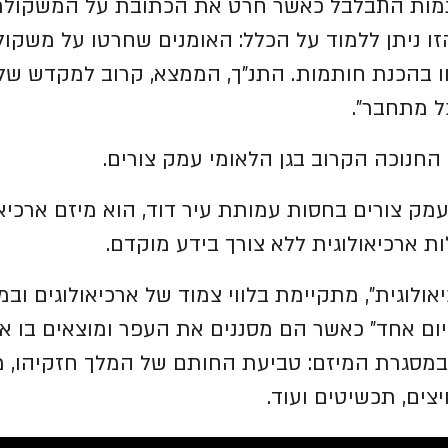
החותמות התבלבל כאשר חרט את הכתובת על המשקול
ו ניתן ללמוד על הכלל: האומנים שחרטו על משקול
 בהכנת חותמות. התנ"ך, הממצא, קרוב למקדש של
ל מתחבר".
החנוכה הקרוב בגן הלאומי עמק צורים.
עמק צורים בחסות עמותת עיר דוד, הוא מיזם ארכיאו
ת ארכיאולוגית ללא צורך בידע מוקדם.
ולוגית", מתקיימת בלווי צמוד של ארכיאולוגים וב
ום אחד" כאשר הם מסננים את העפר ומוצאים בו או
במסגרת המיזם: טביעת החותם של המלך חזקיהו, 
צים, תכשיטים ועוד.