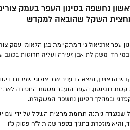
שון נחשפה בסינון העפר בעמק צורים
מחצית השקל שהובאה למקדש
ון עפר ארכיאולוגי המתקיימת בגן הלאומי עמק צור
מיוחד: משקולת אבן זעירה ועליה חרוטות בכתב ע
ש הראשון, נמצאה בעפר ארכיאולוגי שמקורו ביסו
ת קשת רובינסון. העפר הועבר משטח החפירה לאתר ה
 קפדני ובמהלך הסינון נחשפה המשקולת.
כנגדה ניתנה תרומת מחצית השקל על ידי עם י
 והיא מוזכרת בתנ"ך בספר שמות ל"ח פסוק כ"ו: