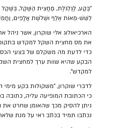
"בֶּקַע, לַגֻּלְגֹּלֶת, מַחֲצִית הַשֶּׁקֶל, בְּשֶׁקֶ
לְשֵׁשׁ-מֵאוֹת אֶלֶף וּשְׁלֹשֶׁת אֲלָפִים, וַחֲמֵש
הארכיאולוג אלי שוקרון, אשר ניהל 
את מס מחצית השקל למקדש בתקופת 
כדי לדעת מה משקלם של בצעי הכסף,
הבקע שהיא שוות ערך למחצית השקל
למקדש".
לדברי שוקרון, "משקולות בקע מימי ה
כי הכתובת המופיעה עליה, כתובה בכ
ניתן להסיק מכך שהאומן שחרט את 
נכתבו תמיד בכתב ראי על מנת שלאחר