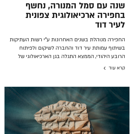
שנה עם סמל המנורה, נחשף
בחפירה ארכיאולוגית צפונית
לעיר דוד
החפירה מנוהלת בשנים האחרונות ע"י רשות העתיקות
בשיתוף עמותת עיר דוד והחברה לשיקום ולפיתוח
הרובע היהודי, הממצא התגלה בגן הארכיאולוגי של
ירושלים ע"ש דוידסון. החוקרים: בעולם ידוע רק על עוד
›
קרא עוד
תליון עופרת קדום אחד הנושא את סמל המנורה