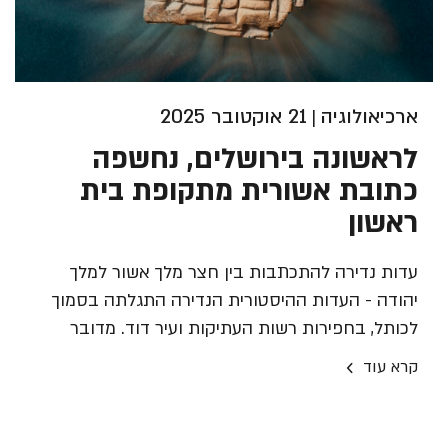
ארכיאולוגיה
21 אוקטובר 2025
|
לראשונה בירושלים, נחשפה
כתובת אשורית מתקופת בית
ראשון
עדות נדירה להתכתבות בין חצר מלך אשור למלך
יהודה - העדות ההיסטורית הנדירה התגלתה בסמוך
לכותל, בחפירות רשות העתיקות ועיר דוד. מדובר
בכתובת בכתב יתדות על גבי חרס זעיר, המספרת על
›
קרא עוד
עיכוב בתשלום של ממלכת יהודה לאימפריה האשורית.
אחד מכיווני המחקר שנבחנים: מרד מיסים, כדוגמת זה
המוכר מהתיאור המקראי על מרד חזקיהו בסנחריב